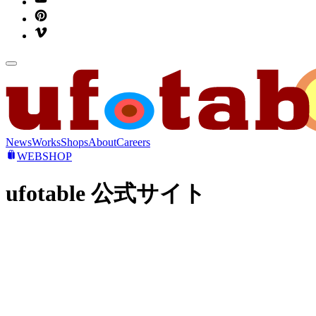
News
Works
Shops
About
Careers
WEBSHOP
ufotable 公式サイト