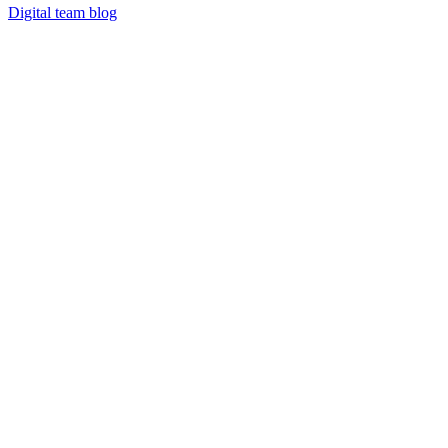
Digital team blog
テイルズ オブ アライズ