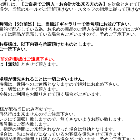
お渡しは、
【ご自身でご購入・お会計が出来る方のみ】
を対象とさせて
、当館のルールがご理解頂けない・スタッフの指示に従って頂けな
時間の【5分前迄】に、当館2Fギャラリーで番号順にお並び下さい。
的で配布している為、お求めの商品のご購入を確約するものではござ
は商品が完売している場合もございますので、予めご了承下さい。
お客様は、以下内容を承諾頂けたものとします。
ご一読下さい。
以前の列形成はご遠慮下さい。
は
【無効】
とさせて頂きます。
場順が優先されることは一切ございません。
機は、近隣へのご迷惑となりますので絶対にお止め下さい。
一切禁止とさせて頂きます。
後のご利用をお断りさせて頂く場合がございます。
様が配布当日のみ有効です。
発行は出来ませんのでご注意下さい。
にて回収》致しますので、無くさないようお願い致します。
号順にご案内致します。
指定の時間にご来館されなかった場合は無効となります。
は、先にお並びになっているお客様を優先させて頂きます。
間が指定の時間より遅くなる場合がございます。予めご了承下さい。