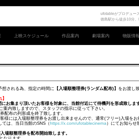
ufotableがプロ
徳島駅から徒歩10分
E
上映スケジュール
作品案内
劇場案内
物販情
が予想される為、指定の時間に
【入場順整理券(ランダム配布)】
をお渡し
れ】
》の間にお集まり頂いたお客様を対象に、当館付近にて待機列を形成致しま
案内致しますので、スタッフの指示に従って下さい。
券配布の列形成を終了致します。
様には入場順整理券をお渡し出来ませんので、通常(フリー)入場をお
ては、当日当館のSNS（
https://x.com/ufotablecinema
）にてお知らせ
が入場順整理券を配布開始致します。
となります。