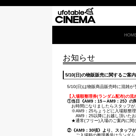
HOM
お知らせ
5/10(日)の物販販売に関するご案内
5/10(日)は物販商品販売時に混雑
【入場順整理券(ランダム配布)の流
①当日《AM9：15～AM9：25
お時間になりましたらスタッフがご
※AM9：25ちょうどに入場順整理
AM9：25以降にお越し頂いたお客
★通常(フリー)入場のご案内に関し
②《AM9：30頃》より、スタッフ
ご入場順の整理番号はランダム