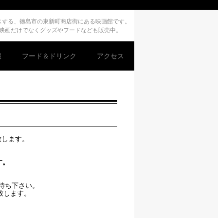
デュースする、徳島市の東新町商店街にある映画館です。
、映画だけでなくグッズやフードなども販売中。
報
フード＆ドリンク
アクセス
致します。
す。
待ち下さい。
致します。