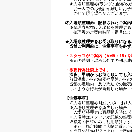
★入場順整理券(ランダム配布)の
お一人でのお会計が難しいお子様や
させて頂く場合がございます。
③入場順整理券に記載されたご案内
※整理券配布は入場順を整理する目
整理券のご案内時間・番号によって
★入場順整理券をお受け取りになる
当館ご利用前に、注意事項を必ず
・スタッフがご案内（AM9：15）
所定の時刻・場所以外での列形成
・徹夜行為は禁止です。
深夜、早朝からお待ち頂いても入
前日深夜からの徹夜や早朝からの待
当館の敷地内、及び周辺での徹夜は
このような行為が発覚した場合、今
【注意事項】
※入場順整理券1枚につき、お1人
※入場順整理券を紛失した場合、再
入場順整理券は商品購入時に《レジ
※入場時はスタッフが記載の整理番
※指定の日時のみご利用頂けます。
また、指定時間に大幅に遅れた場合
※当日の販売状況により、ご案内時