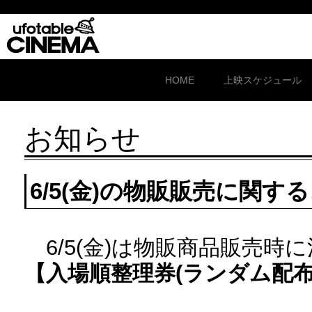
HOME
上映スケジュール
お知らせ
6/5(金)の物販販売に関す
6/5(金)は物販商品販売時
【入場順整理券(ランダム配布