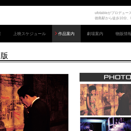
ufotableがプロ
徳島駅から徒歩10分
E
上映スケジュール
作品案内
劇場案内
物販情
別版