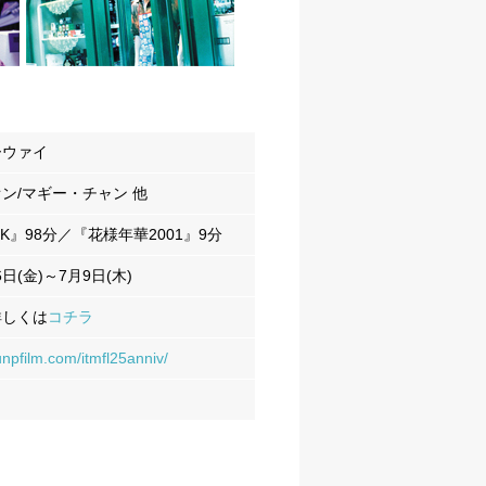
ーウァイ
ン/マギー・チャン 他
K』98分／『花様年華2001』9分
6日(金)～7月9日(木)
詳しくは
コチラ
unpfilm.com/itmfl25anniv/