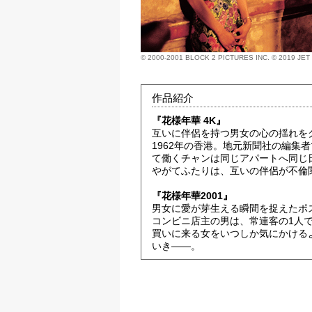
© 2000-2001 BLOCK 2 PICTURES INC. © 2019 J
作品紹介
『花様年華 4K』
互いに伴侶を持つ男女の心の揺れを
1962年の香港。地元新聞社の編集
て働くチャンは同じアパートへ同じ
やがてふたりは、互いの伴侶が不倫
『花様年華2001』
男女に愛が芽生える瞬間を捉えたポ
コンビニ店主の男は、常連客の1人
買いに来る女をいつしか気にかける
いき――。