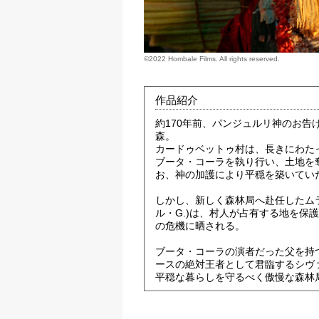
©2022 Hombale Films. All rights reserved.
作品紹介
約170年前、パンジュルリ神のお告
森。
カードゥベットゥ村は、長きにわた
ブータ・コーラを執り行い、土地を
お、神の加護により平穏を築いてい
しかし、新しく森林局へ赴任したム
ル・G.)は、村人が占有する地を保
の危機に晒される。
ブータ・コーラの演者だった父を持
ースの絶対王者として君臨するシヴァ
平穏な暮らしを守るべく傲慢な森林