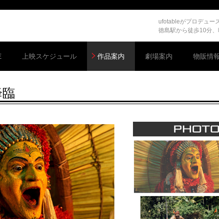
ufotableがプロ
徳島駅から徒歩10分
E
上映スケジュール
作品案内
劇場案内
物販情
降臨