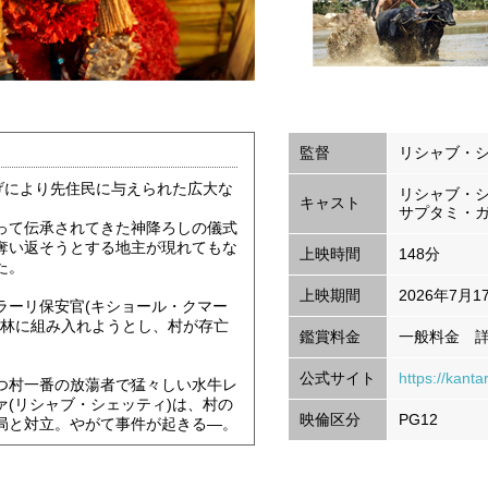
監督
リシャブ・
げにより先住民に与えられた広大な
リシャブ・シ
キャスト
サプタミ・ガ
って伝承されてきた神降ろしの儀式
奪い返そうとする地主が現れてもな
上映時間
148分
た。
上映期間
2026年7月1
ラーリ保安官(キショール・クマー
護林に組み入れようとし、村が存亡
鑑賞料金
一般料金 
公式サイト
https://kant
つ村一番の放蕩者で猛々しい水牛レ
(リシャブ・シェッティ)は、村の
映倫区分
PG12
局と対立。やがて事件が起きる―。