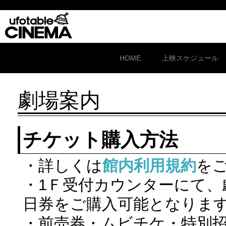
HOME
上映スケジュール
劇場案内
チケット購入方法
・詳しくは
館内利用規約
を
・1Ｆ受付カウンターにて、
日券をご購入可能となりま
・前売券・ムビチケ・特別招