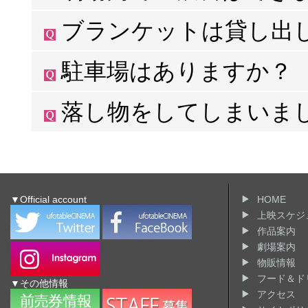
当劇場でご購入された商品のみ、シアター内にお持ち
ブランケットは貸し出
ビール・スナック等を販売しておりますので、 カップ
ブランケットの貸出サービスは当面の間、控えさせて
駐車場はありますか？
申し訳ございません。当館は駐車場は御座いません。
落し物をしてしまいま
尚、割引券などのサービスは行っておりませんのでご
お近くのスタッフまでお申し付けください。
尚、保管期限は1日となっております。それ以上日数が
▼Official account
HOME
上映スケジ
作品案内
劇場案内
物販情報
フード＆ド
▼その他情報
アクセス