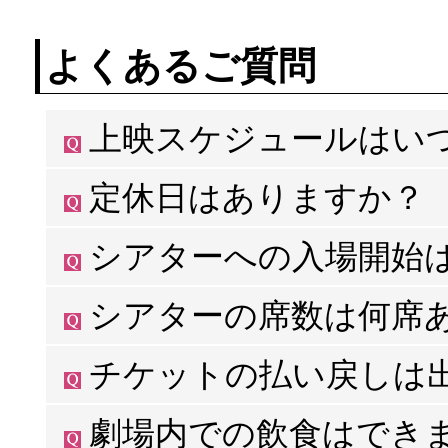
よくあるご質問
上映スケジュールはい
通常、
毎週火曜日
に次週(金曜日から翌週の木曜日ま
定休日はありますか？
※更新時間は前後する場合がございます。
定休日はございません。年末年始も年中無休で営業し
シアターへの入場開始
上映開始の
約10分前
からご入場可能となります。場内
シアターの席数は何席
シアター1は
71席
の定員71名、シアター2は
29席
の定
チケットの払い戻しは
機材トラブル等での上映中止を除き、一切払い戻しは
劇場内での飲食はでき