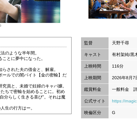
会
監督
天野千尋
魔法のような半年間。
キャスト
有村架純/黒
ることに夢中になった。
上映時間
116分
知らされた夫の借金と、解雇。
ポールでの闇バイト【金の密輸】だ
上映期間
2026年8月7
研究員と、未婚で妊婦のキャバ嬢。
鑑賞料金
一般料金 
分たちで密輸を始めることに。初め
自分らしく生きる喜び”。それは魔
公式サイト
https://magic
の人生の行方はー。
映倫区分
G