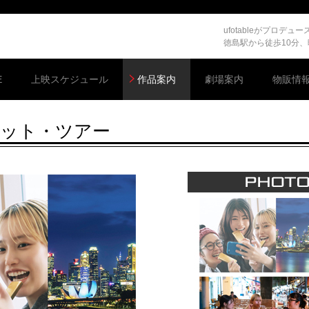
ufotableがプロ
徳島駅から徒歩10分
E
上映スケジュール
作品案内
劇場案内
物販情
ット・ツアー