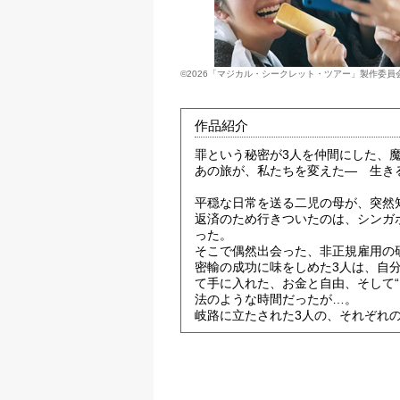
©2026「マジカル・シークレット・ツアー」製作委員
作品紹介
罪という秘密が3人を仲間にした、
あの旅が、私たちを変えた― 生き
平穏な日常を送る二児の母が、突然
返済のため行きついたのは、シンガ
った。
そこで偶然出会った、非正規雇用の
密輸の成功に味をしめた3人は、自
て手に入れた、お金と自由、そして“
法のような時間だったが…。
岐路に立たされた3人の、それぞれ