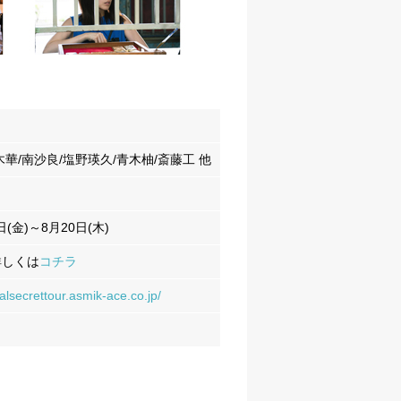
木華/南沙良/塩野瑛久/青木柚/斎藤工 他
日(金)～8月20日(木)
詳しくは
コチラ
alsecrettour.asmik-ace.co.jp/