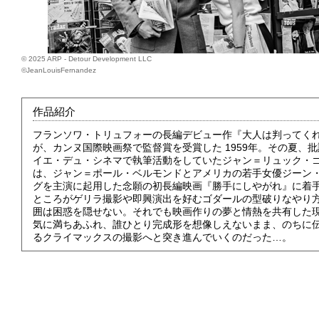
© 2025 ARP - Detour Development LLC
©JeanLouisFernandez
作品紹介
フランソワ・トリュフォーの長編デビュー作『大人は判ってく
が、カンヌ国際映画祭で監督賞を受賞した 1959年。その夏、
イエ・デュ・シネマで執筆活動をしていたジャン＝リュック・
は、ジャン＝ポール・ベルモンドとアメリカの若手女優ジーン
グを主演に起用した念願の初長編映画『勝手にしやがれ』に着
ところがゲリラ撮影や即興演出を好むゴダールの型破りなやり
囲は困惑を隠せない。それでも映画作りの夢と情熱を共有した
気に満ちあふれ、誰ひとり完成形を想像しえないまま、のちに
るクライマックスの撮影へと突き進んでいくのだった…。