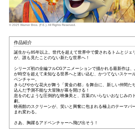
© 2025 Warner Bros. (F.E.). All Rights Reserved.
作品紹介
誕生から85年以上。世代を超えて世界中で愛されるトムとジェ
が、誰も見たことのない新たな世界へ！
シリーズ初の全編フルCGアニメーションで描かれる最新作は、
が時空を超えて未知なる世界へと迷い込む、かつてないスケー
ベンチャー。
きらびやかな花火が舞う「黄金の都」を舞台に、新しい仲間た
込んだ予測不能な大冒険が幕を開ける！
息をのむような圧倒的な映像美と、言葉のいらないおなじみの
劇。
映画館のスクリーンが、笑いと興奮に包まれる極上のテーマパ
まれ変わる。
さあ、胸躍るアドベンチャーへ飛び出そう！