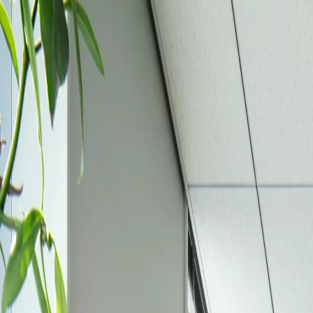
Official Website
English
News
最新情報
Works
作品情報
Shops
店舗情報
About
ufotableについて