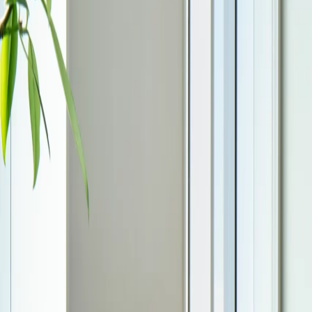
News
Works
Shops
About
Careers
WEBSHOP